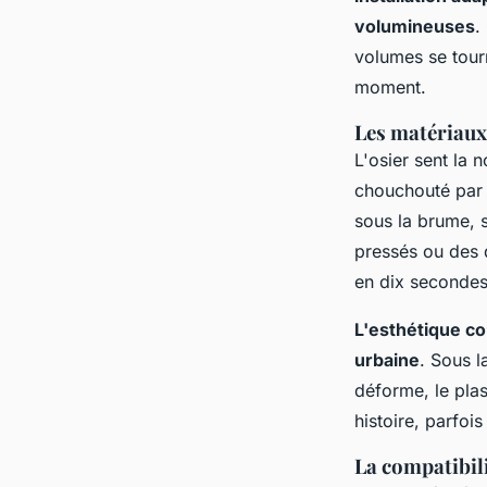
volumineuses
.
volumes se tourn
moment.
Les matériaux
L'osier sent la n
chouchouté par t
sous la brume, s
pressés ou des d
en dix secondes,
L'esthétique co
urbaine
. Sous l
déforme, le plas
histoire, parfoi
La compatibili