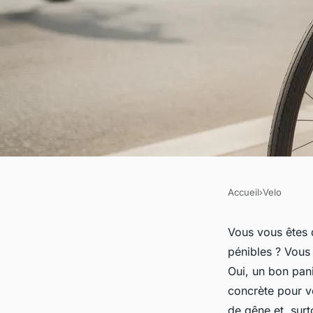
Accueil
›
Velo
VELO
Panier vélo : commen
Vous vous êtes 
pénibles ? Vous
modèle idéal pour 
Oui, un bon panie
concrète pour vo
de gêne et, surt