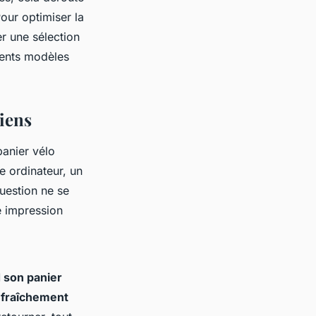
Pour optimiser la
er une sélection
rents modèles
diens
panier vélo
e ordinateur, un
question ne se
e impression
d son panier
t fraîchement