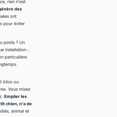
ce, rien n'est
 génère des
isées ont
s pour éviter
du poids ? Un
 installation :
n particulière.
ongtemps.
5 kilos ou
res. Vous misez
ez.
Empiler les
tit chien, n'a de
diés, animal et