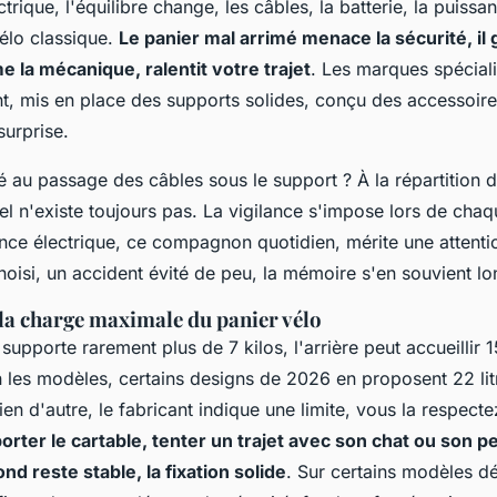
trique, l'équilibre change, les câbles, la batterie, la puissan
élo classique.
Le panier mal arrimé menace la sécurité, il
e la mécanique, ralentit votre trajet
. Les marques spécial
nt, mis en place des supports solides, conçu des accessoire
surprise.
 au passage des câbles sous le support ? À la répartition 
l n'existe toujours pas. La vigilance s'impose lors de chaque
ance électrique, ce compagnon quotidien, mérite une attentio
hoisi, un accident évité de peu, la mémoire s'en souvient l
 la charge maximale du panier vélo
supporte rarement plus de 7 kilos, l'arrière peut accueillir 1
 les modèles, certains designs de 2026 en proposent 22 lit
rien d'autre, le fabricant indique une limite, vous la respect
rter le cartable, tenter un trajet avec son chat ou son pe
ond reste stable, la fixation solide
. Sur certains modèles dé