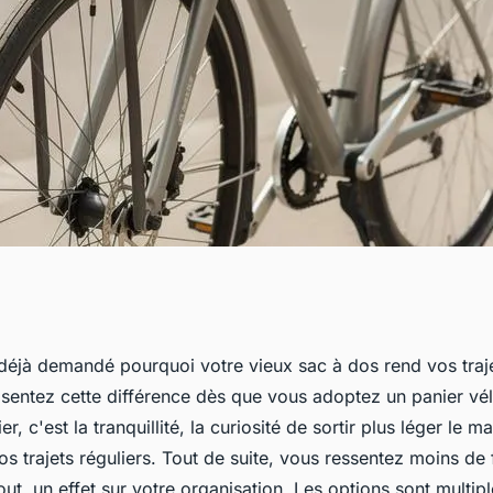
t choisir le
déjà demandé pourquoi votre vieux sac à dos rend vos traje
 sentez cette différence dès que vous adoptez un panier vé
vos déplacements
r, c'est la tranquillité, la curiosité de sortir plus léger le ma
s trajets réguliers. Tout de suite, vous ressentez moins de 
out, un effet sur votre organisation. Les options sont multip