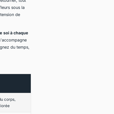
etourner, tout
fleurs sous la
tension de
re soi à chaque
n s'accompagne
gagnez du temps,
du corps,
iorée