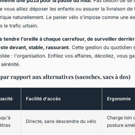
 même une pizza pour la pause du midi
. Pas besoin de se r
ue vous alliez déposer les enfants ou assurer la livraison de 
brique naturellement.
Le panier vélo s'impose comme une ex
le trafic urbain
.
e tendre l'oreille à chaque carrefour, de surveiller derriè
este devant, stable, rassurant
. Cette gestion du quotidie
liée : l'organisation. Enfilez vos affaires, décollez, vous 
sérénité.
par rapport aux alternatives (sacoches, sacs à dos)
pacité
Facilité d'accès
Ergonomie
squ'à
Charge loin 
Directe, sans descendre du vélo
litres
posture amél