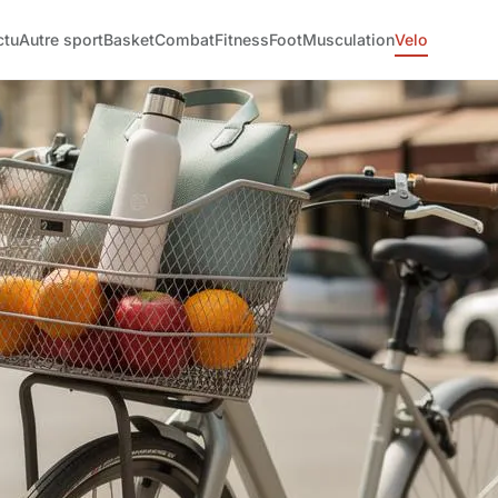
ctu
Autre sport
Basket
Combat
Fitness
Foot
Musculation
Velo