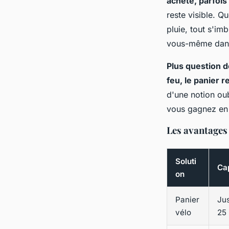
acheté, parfois
reste visible. Q
pluie, tout s'im
vous-même dans 
Plus question d
feu, le panier r
d'une notion oub
vous gagnez en 
Les avantages 
Soluti
Ca
on
Panier
Ju
vélo
25 