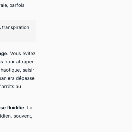
rale, parfois
 transpiration
onge
. Vous évitez
ns pour attraper
haotique, saisir
 paniers dépasse
'arrêts au
se fluidifie
. La
idien, souvent,