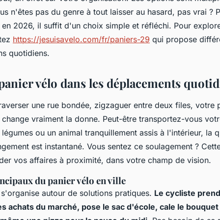
us n'êtes pas du genre à tout laisser au hasard, pas vrai ? 
 en 2026, il suffit d'un choix simple et réfléchi. Pour explor
ltez
https://jesuisavelo.com/fr/paniers-29
qui propose diffé
ns quotidiens.
 panier vélo dans les déplacements quoti
 traverser une rue bondée, zigzaguer entre deux files, votre 
nt change vraiment la donne. Peut-être transportez-vous votr
légumes ou un animal tranquillement assis à l'intérieur, la 
angement est instantané. Vous sentez ce soulagement ? Cett
der vos affaires à proximité, dans votre champ de vision.
ncipaux du panier vélo en ville
 s'organise autour de solutions pratiques.
Le cycliste pren
ses achats du marché, pose le sac d'école, cale le bouque