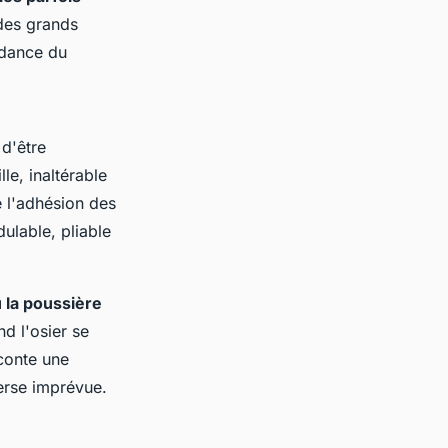
 des grands
endance du
 d'être
le, inaltérable
 l'adhésion des
dulable, pliable
u la poussière
nd l'osier se
aconte une
verse imprévue.