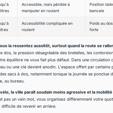
squ'à
Accessible, mais pénible à
Position laté
litres
manipuler en roulant
bancale
squ'à
Accessibilité compliquée en
Poids au dos,
litres
roulant
forte
vous la ressentez aussitôt, surtout quand la route se rall
le dos, la pression désagréable des bretelles, les contorsio
tre équilibre ne vous fait plus défaut
. Dans une circulation c
eau ou une clé devient anodin. L'espace offert par certains
 des sacs à dos, notamment lorsque la journée se ponctue d
e, au bureau.
élo, la ville paraît soudain moins agressive et la mobilité 
st pas un vain mot, vous organisez différemment votre quot
difficile de revenir en arrière.