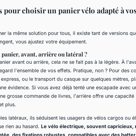
s pour choisir un panier vélo adapté à vo
iner la même solution pour tous, il existe tant de versions qu
ngent, vous ajustez votre équipement.
 panier, avant, arrière ou latéral ?
nier avant ou arrière, cela ne se fait pas à la légère. À l'av
egard l'ensemble de vos effets. Pratique, non ? Pour des c
express, ou le transport du casque sur quelques mètres, pl
une évidence. Si vous avez déjà tenté une escapade avec u
e grosse commande de livres, l'arrière offre une capacité 
et plus.
s latéraux, ils séduisent les usagers de vélos cargos ou él
sse rien au hasard.
Le vélo électrique, souvent capricieux,
aptée, des fixations robustes, compatibles avec des batter