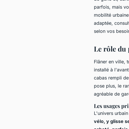
quotidiens ?
parfois, mais vo
mobilité urbaine
Louis
•
9 février 2026
•
10 min de lecture
adaptée, consu
selon vos besoi
Le rôle du
Flâner en ville,
installé à l'ava
cabas rempli de 
pose plus, le r
agréable de gar
Les usages pri
L'univers urbain
vélo, y glisse 