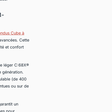
t-
pendus Cube à
 avancées. Cette
é et confort
ne léger C:68X®
 génération.
ulable (de 400
ntues ou sur de
arantit un
sses pour