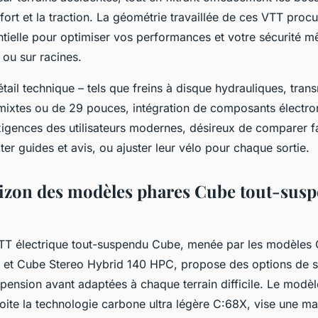
fort et la traction. La géométrie travaillée de ces VTT proc
entielle pour optimiser vos performances et votre sécurité 
 ou sur racines.
tail technique – tels que freins à disque hydrauliques, tran
 mixtes ou de 29 pouces, intégration de composants électro
igences des utilisateurs modernes, désireux de comparer f
er guides et avis, ou ajuster leur vélo pour chaque sortie.
izon des modèles phares Cube tout-sus
T électrique tout-suspendu Cube, menée par les modèles 
 et Cube Stereo Hybrid 140 HPC, propose des options de 
uspension avant adaptées à chaque terrain difficile. Le mod
oite la technologie carbone ultra légère C:68X, vise une mani