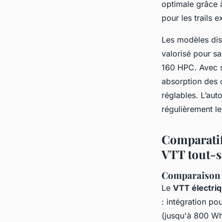
optimale grâce 
pour les trails e
Les modèles dis
valorisé pour sa
160 HPC. Avec s
absorption des c
réglables. L’au
régulièrement le
Comparatif,
VTT tout-
Comparaison a
Le
VTT électri
: intégration p
(jusqu'à 800 Wh