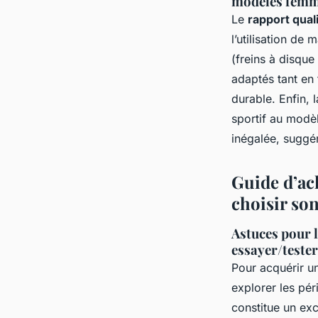
modèles femme
Le
rapport qual
l’utilisation d
(freins à disqu
adaptés tant en 
durable. Enfin, 
sportif au modè
inégalée, suggé
Guide d’ach
choisir so
Astuces pour l
essayer/teste
Pour acquérir u
explorer les pé
constitue un exc