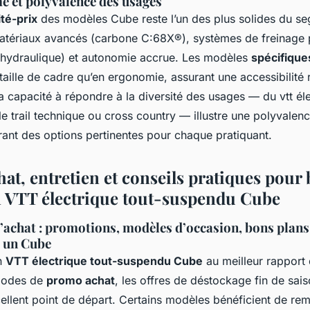
 et polyvalence des usages
ité-prix
des modèles Cube reste l’un des plus solides du se
e matériaux avancés (carbone C:68X®), systèmes de freinage
e hydraulique) et autonomie accrue. Les modèles
spécifiqu
taille de cadre qu’en ergonomie, assurant une accessibilité r
la capacité à répondre à la diversité des usages — du vtt é
le trail technique ou cross country — illustre une polyval
rant des options pertinentes pour chaque pratiquant.
at, entretien et conseils pratiques pour 
n VTT électrique tout-suspendu Cube
’achat : promotions, modèles d’occasion, bons plans
r un Cube
n
VTT électrique tout-suspendu Cube
au meilleur rapport 
riodes de
promo achat
, les offres de déstockage fin de sais
ellent point de départ. Certains modèles bénéficient de rem