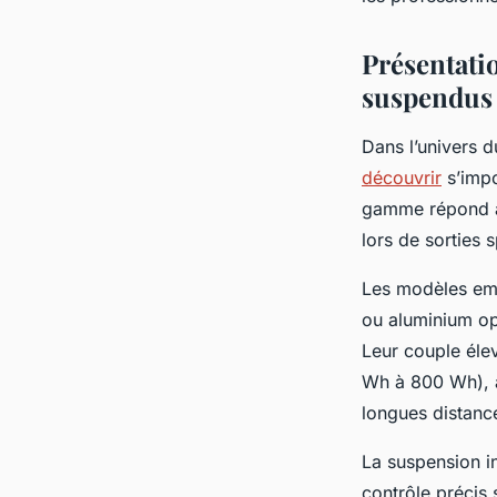
Louis
•
9 juin 2025
•
5 min de lecture
Présentatio
suspendus
Dans l’univers d
découvrir
s’impo
gamme répond au
lors de sorties 
Les modèles em
ou aluminium op
Leur couple éle
Wh à 800 Wh), a
longues distanc
La suspension in
contrôle précis 