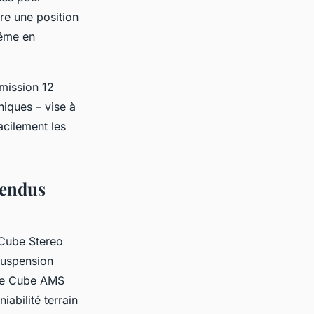
ure une position
même en
smission 12
niques – vise à
acilement les
pendus
Cube Stereo
suspension
èle Cube AMS
abilité terrain