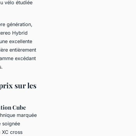
u vélo étudiée
re génération,
Stereo Hybrid
une excellente
ière entièrement
 gamme excédant
s.
rix sur les
ation Cube
chnique marquée
e soignée
u XC cross