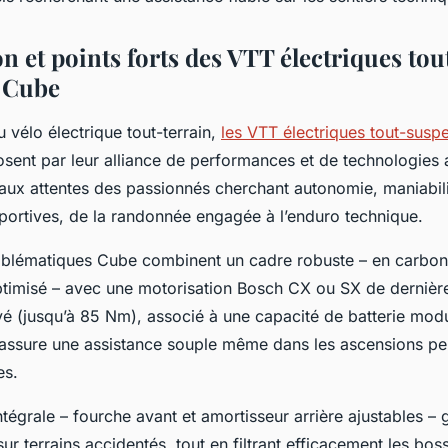
n et points forts des VTT électriques tou
 Cube
u vélo électrique tout-terrain,
les VTT électriques tout-sus
sent par leur alliance de performances et de technologies
x attentes des passionnés cherchant autonomie, maniabilit
sportives, de la randonnée engagée à l’enduro technique.
blématiques Cube combinent un cadre robuste – en carbo
timisé – avec une motorisation Bosch CX ou SX de dernière
vé (jusqu’à 85 Nm), associé à une capacité de batterie mod
ssure une assistance souple même dans les ascensions pe
es.
tégrale – fourche avant et amortisseur arrière ajustables – g
sur terrains accidentés, tout en filtrant efficacement les bo