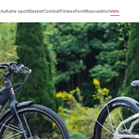
ctu
Autre sport
Basket
Combat
Fitness
Foot
Musculation
Velo