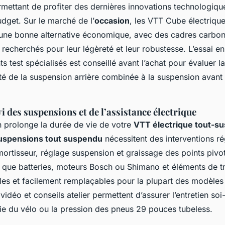
rmettant de profiter des dernières innovations technologiqu
dget. Sur le marché de l’
occasion
, les VTT Cube électriqu
 une bonne alternative économique, avec des cadres carbo
 recherchés pour leur légèreté et leur robustesse. L’essai 
s test spécialisés est conseillé avant l’achat pour évaluer la
acité de la suspension arrière combinée à la suspension avant 
vi des suspensions et de l’assistance électrique
n prolonge la durée de vie de votre
VTT électrique tout-s
suspensions tout suspendu
nécessitent des interventions rég
mortisseur, réglage suspension et graissage des points pivo
s que batteries, moteurs Bosch ou Shimano et éléments de t
bles et facilement remplaçables pour la plupart des modèle
idéo et conseils atelier permettent d’assurer l’entretien so
ie du vélo ou la pression des pneus 29 pouces tubeless.