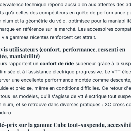
polyvalence technique répond aussi bien aux attentes des a
nts qu’à celles des compétiteurs en quête de performance p
nium et la géométrie du vélo, optimisée pour la maniabilité
 marque en référence sur le marché. Les accessoires compati
 via gammes récentes renforcent cet attrait.
vis utilisateurs (confort, performance, ressenti en
ée, maniabilité)
teurs rapportent un
confort de ride
supérieur grâce à la sus
timisée et à l’assistance électrique progressive. Le VTT éle
rver une excellente performance montée comme descente, 
fluide et précise, même en conditions difficiles. Ce retour d'
 tous les modèles, qu'il s'agisse de vtt électrique tout sus
inium, et se retrouve dans diverses pratiques : XC cross c
nduro.
té-prix sur la gamme Cube tout-suspendu, accessibil