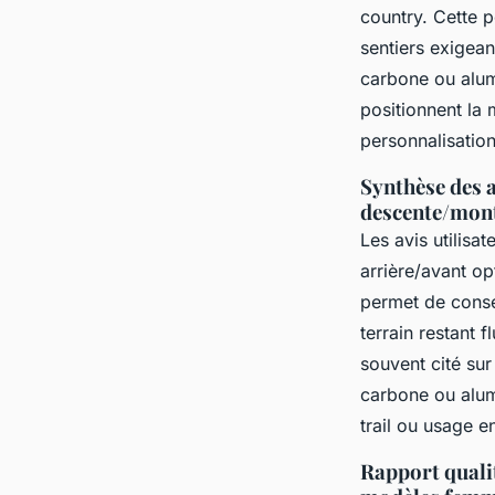
country. Cette 
sentiers exigea
carbone ou alumi
positionnent la
personnalisation
Synthèse des a
descente/mont
Les avis utilisa
arrière/avant op
permet de conse
terrain restant 
souvent cité sur
carbone ou alum
trail ou usage e
Rapport quali