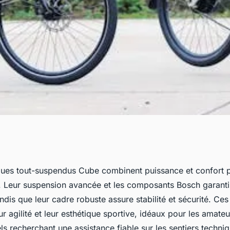
s tout-suspendus
ques tout-suspendus Cube combinent puissance et confort p
s. Leur suspension avancée et les composants Bosch garantiss
uer
dis que leur cadre robuste assure stabilité et sécurité. Ce
ur agilité et leur esthétique sportive, idéaux pour les amate
ls recherchant une assistance fiable sur les sentiers techni