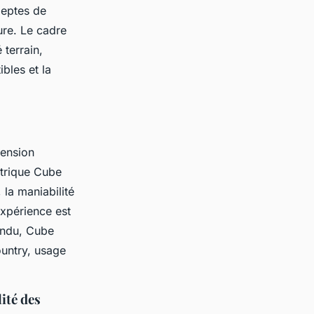
deptes de
ure. Le cadre
 terrain,
bles et la
pension
ctrique Cube
la maniabilité
expérience est
pendu, Cube
ountry, usage
ité des