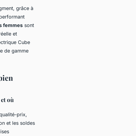
gment, grâce à
 performant
es femmes
sont
éelle et
lectrique Cube
ence de gamme
bien
 et où
qualité-prix,
on et les soldes
ises