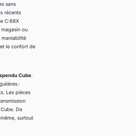
es sans
es récents
ne C:68X
en magasin ou
 maniabilité
et le confort de
uspendu Cube
.
ulières :
ts. Les pièces
ransmission
s Cube. De
i-même, surtout