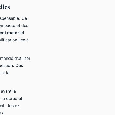
lles
ispensable. Ce
ompacte et des
ent matériel
fication liée à
mandé d’utiliser
étition. Ces
nt la
 avant la
 la durée et
il : testez
e
à