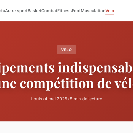
ctu
Autre sport
Basket
Combat
Fitness
Foot
Musculation
Velo
VELO
ipements indispensab
ne compétition de vé
Louis
•
4 mai 2025
•
8 min de lecture