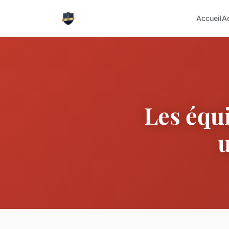
Accueil
A
Les équ
u