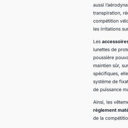
aussi l’aérodyna
transpiration, r
compétition vél
les irritations s
Les
accessoires
lunettes de prot
poussière pouvan
maintien sûr, s
spécifiques, ell
système de fixa
de puissance max
Ainsi, les vêtem
règlement maté
de la compétitio