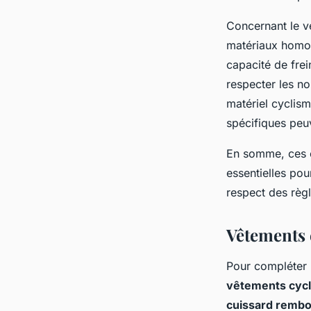
Concernant le v
matériaux homol
capacité de fre
respecter les n
matériel cyclism
spécifiques peuv
En somme, ces e
essentielles pour
respect des règl
Vêtements 
Pour compléter
vêtements cyc
cuissard remb