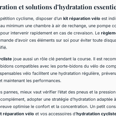
ration et solutions d’hydratation essentie
pétition cyclisme, disposer d’un
kit réparation vélo
est ind
ir au minimum une chambre à air de rechange, une pompe c
our intervenir rapidement en cas de crevaison. Le
règlem
ande d’avoir ces éléments sur soi pour éviter toute disquali
ifié.
cliste
joue aussi un rôle clé pendant la course. Il est recom
bidons compatibles avec les porte-bidons du vélo de comp
spensables vélo facilitent une hydratation régulière, prévena
et maintenant les performances.
es pannes, mieux vaut vérifier l’état des pneus et la pression
 complément, adopter une stratégie d’hydratation adaptée à
épreuve optimise le confort et la concentration. Un petit conse
it réparation vélo
et vos accessoires d’
hydratation cyclist