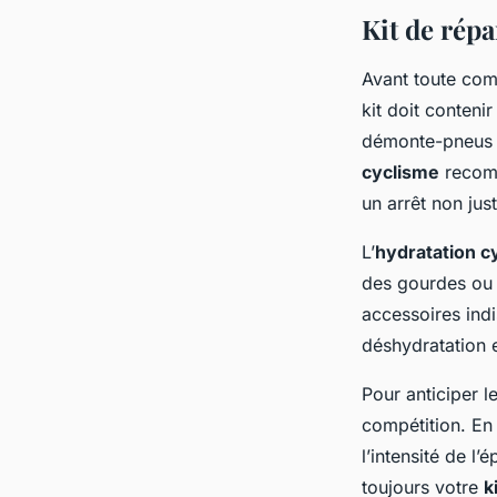
Kit de répa
Avant toute com
kit doit conten
démonte-pneus p
cyclisme
recomm
un arrêt non just
L’
hydratation cy
des gourdes ou 
accessoires indi
déshydratation 
Pour anticiper l
compétition. En
l’intensité de l’
toujours votre
k