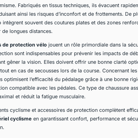
misme. Fabriqués en tissus techniques, ils évacuent rapide
éduisant ainsi les risques d’inconfort et de frottements. De p
o intègrent souvent des coutures plates et des zones renfor
ur de longues distances.
 de protection vélo
jouent un rôle primordiale dans la sécu
ection sont indispensables pour prévenir les impacts de déb
t gêner la vision. Elles doivent offrir une bonne clarté opt
urtout en cas de secousses lors de la course. Concernant le
es optimisent l’efficacité du pédalage grâce à une bonne rigi
tion compatible avec les pédales. Ce type de chaussure ass
imal et réduit la fatigue musculaire.
ents cyclisme et accessoires de protection complètent effi
riel cyclisme
en garantissant confort, performance et sécur
n.