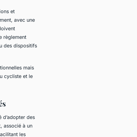
ions et
ement, avec une
doivent
le règlement
u des dispositifs
tionnelles mais
u cycliste et le
és
lé d’adopter des
t, associé à un
cilitant les