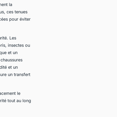
ment la
lus, ces tenues
cées pour éviter
rité. Les
ris, insectes ou
ique et un
s chaussures
dité et un
ure un transfert
cacement le
ité tout au long