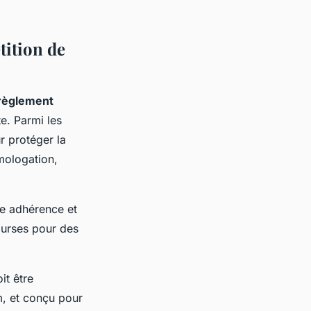
tition de
règlement
te. Parmi les
r protéger la
mologation,
re adhérence et
ourses pour des
it être
, et conçu pour