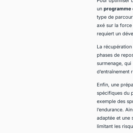
Pour optimiser
un
programme 
type de parcours
axé sur la force
requiert un dév
La récupération
phases de repos 
surmenage, qui 
d’entraînement 
Enfin, une prép
spécifiques du p
exemple des spr
l’endurance. Ai
adaptée et une 
limitant les ris