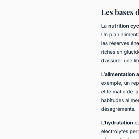
Les bases d
La
nutrition cyc
Un plan alimenta
les réserves éne
riches en gluci
d’assurer une li
L’
alimentation 
exemple, un repa
et le matin de l
habitudes alimen
désagréments.
L’
hydratation
es
électrolytes per