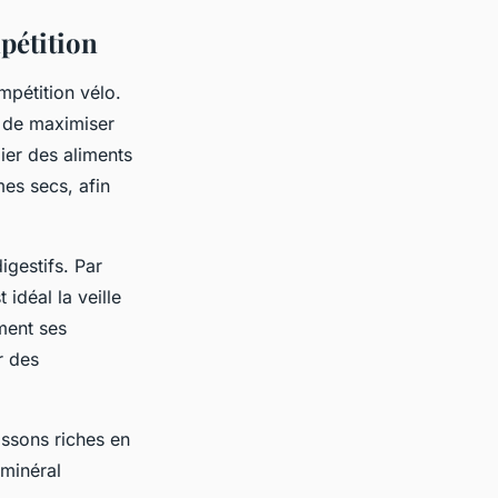
mpétition
mpétition vélo.
t de maximiser
gier des aliments
es secs, afin
igestifs. Par
idéal la veille
ment ses
r des
issons riches en
 minéral