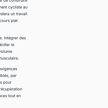
ial de construire
ment cycliste au
dera un travail
cours plat
. Intégrer des
viter le
 volume
musculaire.
 exigences
iblés, par
es pour
récupération
nces tout en