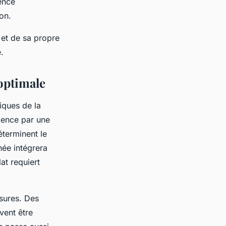
ence
on.
 et de sa propre
.
optimale
iques de la
nce par une
éterminent le
née intégrera
at requiert
ssures. Des
vent être