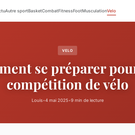
ctu
Autre sport
Basket
Combat
Fitness
Foot
Musculation
Velo
VELO
ent se préparer pou
compétition de vélo
Louis
•
4 mai 2025
•
9 min de lecture