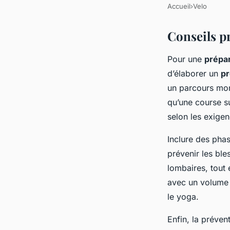
Accueil
›
Velo
Conseils p
Pour une
prépar
d’élaborer un
p
un parcours mon
qu’une course sur
selon les exige
Inclure des pha
prévenir les ble
lombaires, tout 
avec un volume 
le yoga.
Enfin, la préven