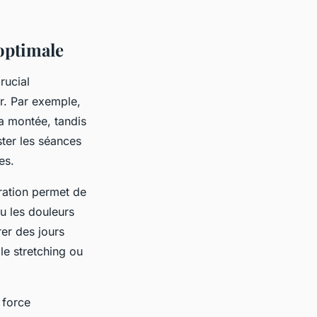
optimale
rucial
r. Par exemple,
a montée, tandis
uster les séances
es.
ration permet de
u les douleurs
rer des jours
le stretching ou
 force