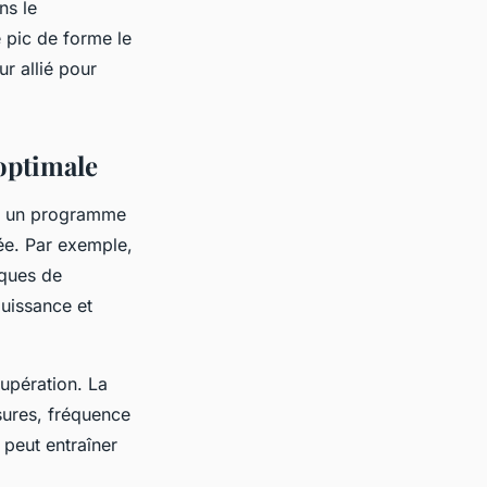
ns le
 pic de forme le
ur allié pour
optimale
ur un programme
sée. Par exemple,
iques de
puissance et
upération. La
sures, fréquence
 peut entraîner