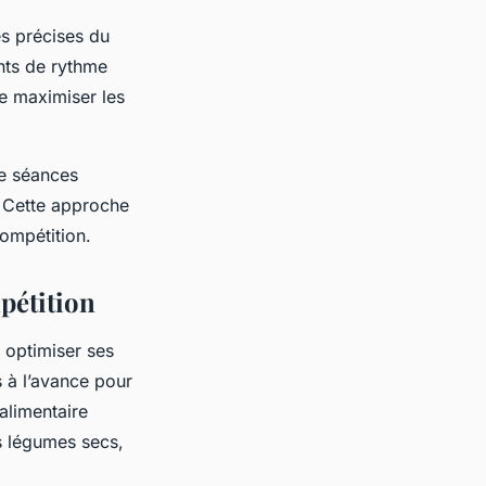
es précises du
nts de rythme
de maximiser les
de séances
. Cette approche
compétition.
mpétition
 optimiser ses
s à l’avance pour
alimentaire
s légumes secs,