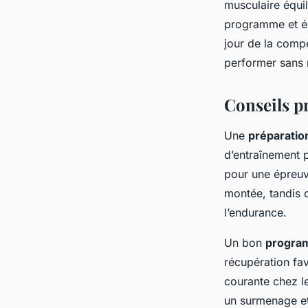
musculaire équi
programme et éc
jour de la comp
performer sans 
Conseils p
Une
préparatio
d’entraînement p
pour une épreuv
montée, tandis q
l’endurance.
Un bon
progra
récupération fav
courante chez le
un surmenage et