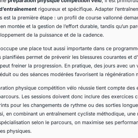
 une
préparation physique compétition vélo
, il est primord
d’entraînement
rigoureux et spécifique. Adapter l’entraîne
 est la première étape : un profil de course vallonné deman
 en montée et la gestion de l’effort durable, tandis qu’un par
eloppement de la puissance et de la cadence.
 occupe une place tout aussi importante dans ce programme
planifiées permet de prévenir les blessures courantes et d’é
peut freiner la progression. En pratique, des jours avec un
réduit ou des séances modérées favorisent la régénération 
aration physique compétition vélo réussie tient compte des
arcours. Les sessions doivent donc inclure des exercices c
ints pour les changements de rythme ou des sorties longu
nsi, en combinant un entraînement cycliste méthodique, une 
spécialisation selon le parcours, on maximise ses performa
ques physiques.