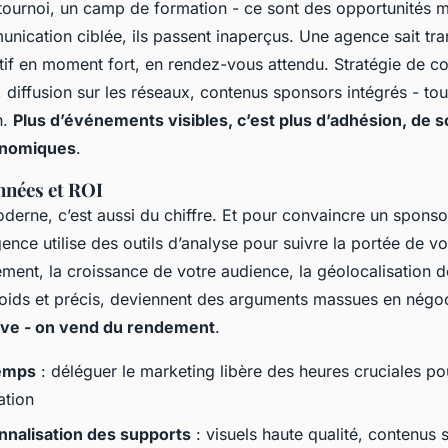
tournoi, un camp de formation - ce sont des opportunités m
nication ciblée, ils passent inaperçus. Une agence sait tr
if en moment fort, en rendez-vous attendu. Stratégie de c
, diffusion sur les réseaux, contenus sponsors intégrés - to
n.
Plus d’événements visibles, c’est plus d’adhésion, de s
onomiques
.
nnées et ROI
erne, c’est aussi du chiffre. Et pour convaincre un sponsor,
nce utilise des outils d’analyse pour suivre la portée de vo
ment, la croissance de votre audience, la géolocalisation d
roids et précis, deviennent des arguments massues en négo
êve - on vend du rendement
.
temps
: déléguer le marketing libère des heures cruciales po
ation
nnalisation des supports
: visuels haute qualité, contenus s