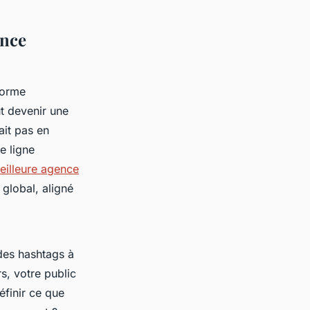
ance
forme
ut devenir une
ait pas en
e ligne
eilleure agence
 global, aligné
des hashtags à
s, votre public
éfinir ce que