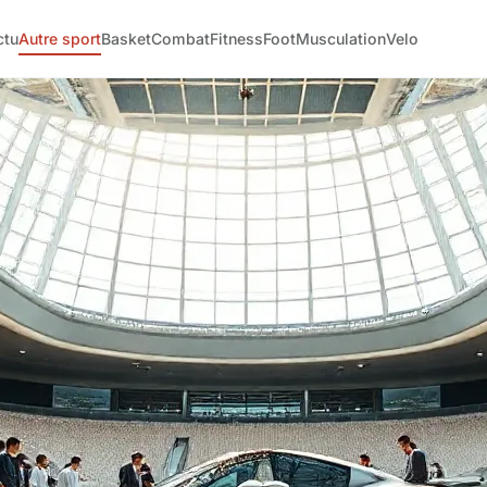
ctu
Autre sport
Basket
Combat
Fitness
Foot
Musculation
Velo