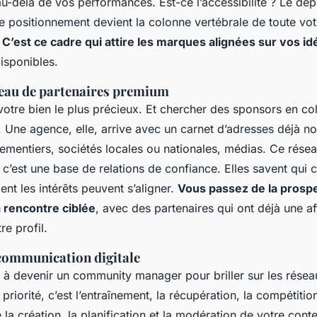
au-delà de vos performances. Est-ce l’accessibilité ? Le dé
e positionnement devient la colonne vertébrale de toute vot
.
C’est ce cadre qui attire les marques alignées sur vos i
isponibles.
seau de partenaires premium
votre bien le plus précieux. Et chercher des sponsors en col
 Une agence, elle, arrive avec un carnet d’adresses déjà no
ementiers, sociétés locales ou nationales, médias. Ce résea
 c’est une base de relations de confiance. Elles savent qui 
t les intérêts peuvent s’aligner.
Vous passez de la prosp
 rencontre ciblée
, avec des partenaires qui ont déjà une af
re profil.
 communication digitale
 à devenir un community manager pour briller sur les résea
e priorité, c’est l’entraînement, la récupération, la compétit
la création, la planification et la modération de votre conte