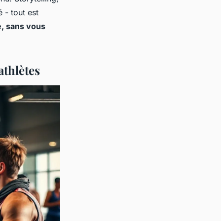
 - tout est
e, sans vous
athlètes