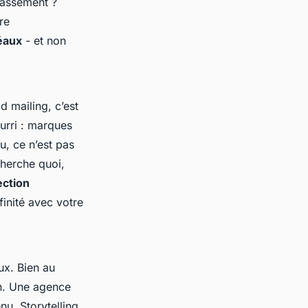
passement ?
re
déaux
- et non
d mailing, c’est
urri : marques
u, ce n’est pas
cherche quoi,
ection
finité avec votre
ux. Bien au
ion. Une agence
nu. Storytelling,