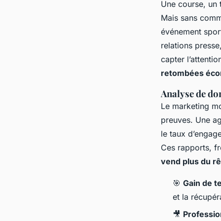
Une course, un 
Mais sans commu
événement sport
relations presse
capter l’attentio
retombées éc
Analyse de do
Le marketing mod
preuves. Une age
le taux d’engage
Ces rapports, f
vend plus du r
🎯
Gain de 
et la récupér
🎥
Professio