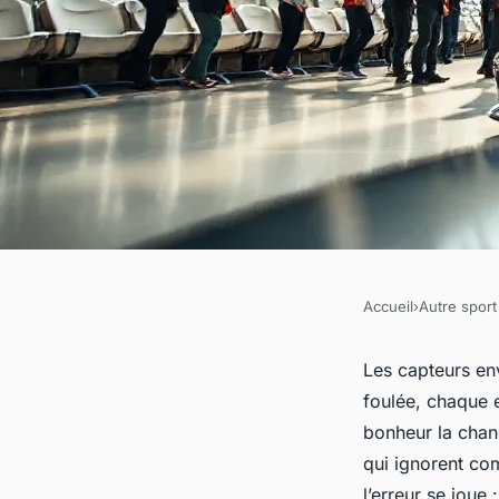
Accueil
›
Autre sport
AUTRE SPORT
7 raisons de collabo
Les capteurs en
foulée, chaque e
agence marketing sp
bonheur la chanc
qui ignorent com
l’erreur se joue :