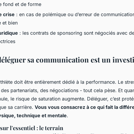
 fond et de forme
e crise
: en cas de polémique ou d’erreur de communication
e et bien
uridique
: les contrats de sponsoring sont négociés avec d
ectrices
éléguer sa communication est un invest
thlète doit être entièrement dédié à la performance. Le stre
des partenariats, des négociations - tout cela pèse. Et qua
le, le risque de saturation augmente. Déléguer, c’est proté
que sa carrière.
Vous vous consacrez à ce qui fait la différ
ysique, technique et mentale
.
ur l'essentiel : le terrain