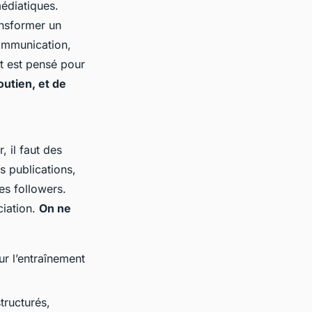
édiatiques.
ansformer un
ommunication,
ut est pensé pour
outien, et de
 il faut des
s publications,
es followers.
ciation.
On ne
ur l’entraînement
tructurés,