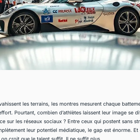
rer avec une
vahissent les terrains, les montres mesurent chaque battem
ffort. Pourtant, combien d’athlètes laissent leur image se dif
ortif
e sur les réseaux sociaux ? Entre ceux qui postent sans str
plètement leur potentiel médiatique, le gap est énorme. Et 
 on croit que le talent suffit. Il ne suffit plus.