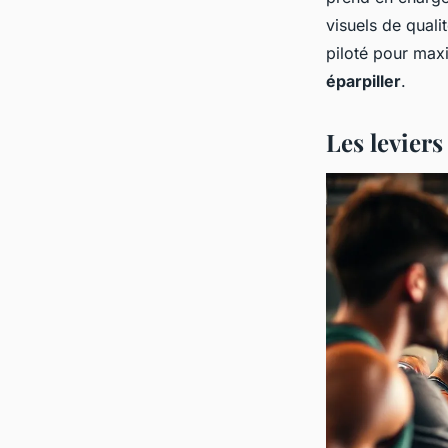
visuels de quali
piloté pour max
éparpiller
.
Les leviers