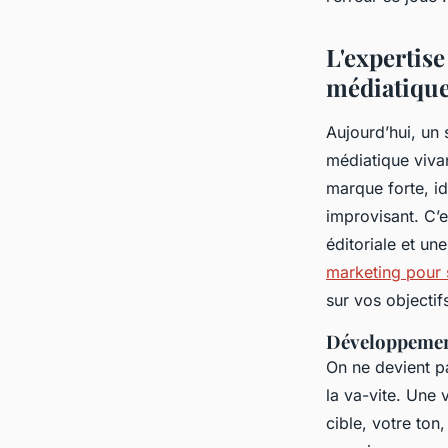
Gareth
•
05/06/2026 09:02
•
10 min de lecture
L'expertis
médiatiqu
Aujourd’hui, un 
médiatique vivan
marque forte, id
improvisant. C’e
éditoriale et un
marketing pour 
sur vos objectif
Développemen
On ne devient p
la va-vite. Une
cible, votre to