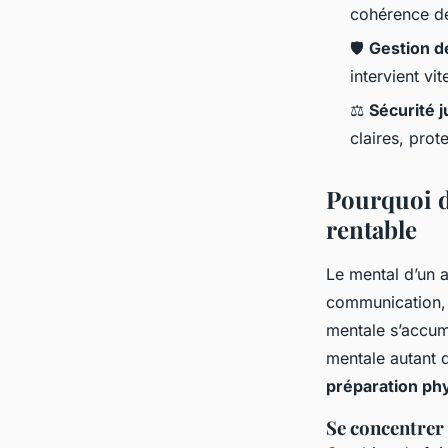
cohérence de
🛡️
Gestion d
intervient vit
⚖️
Sécurité j
claires, prot
Pourquoi d
rentable
Le mental d’un a
communication, 
mentale s’accumu
mentale autant 
préparation ph
Se concentrer s