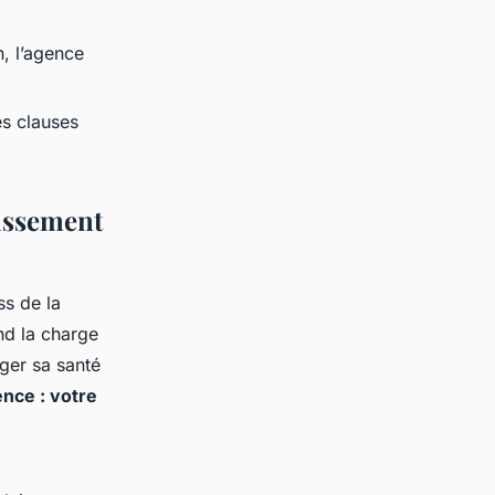
, l’agence
es clauses
issement
ss de la
nd la charge
ger sa santé
ence : votre