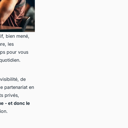
if, bien mené,
re, les
mps pour vous
quotidien.
isibilité, de
e partenariat en
s privés,
e - et donc le
ion.